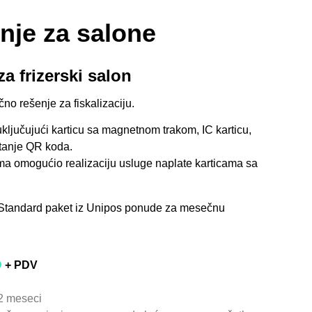
nje za salone
a frizerski salon
no rešenje za fiskalizaciju.
ljučujući karticu sa magnetnom trakom, IC karticu,
tanje QR koda.
ima omogućio realizaciju usluge naplate karticama sa
i Standard paket iz Unipos ponude za mesečnu
D
+ PDV
12 meseci