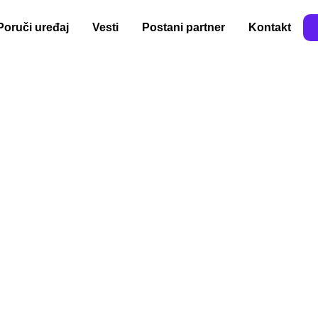
Poruči uređaj
Vesti
Postani partner
Kontakt
se za
zmetičke
iju koja su
ičke salone,