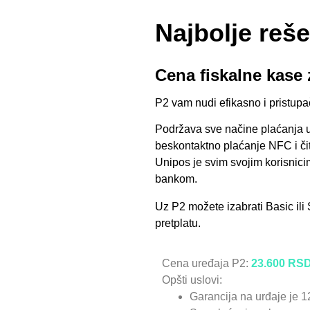
Najbolje reše
Cena fiskalne kase z
P2 vam nudi efikasno i pristupač
Podržava sve načine plaćanja uk
beskontaktno plaćanje NFC i či
Unipos je svim svojim korisnic
bankom.
Uz P2 možete izabrati Basic il
pretplatu.
Cena uređaja P2:
23.600
RS
Opšti uslovi:
Garancija na urđaje je 