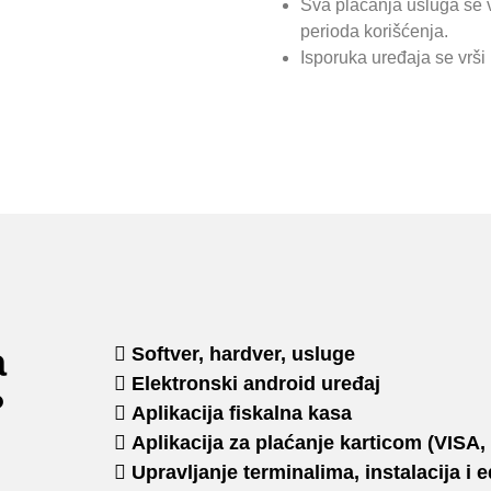
Sva plaćanja usluga se 
perioda korišćenja.
Isporuka uređaja se vrš
a
Softver, hardver, usluge
Elektronski android uređaj
?
Aplikacija fiskalna kasa
Aplikacija za plaćanje karticom (VIS
Upravljanje terminalima, instalacija i 