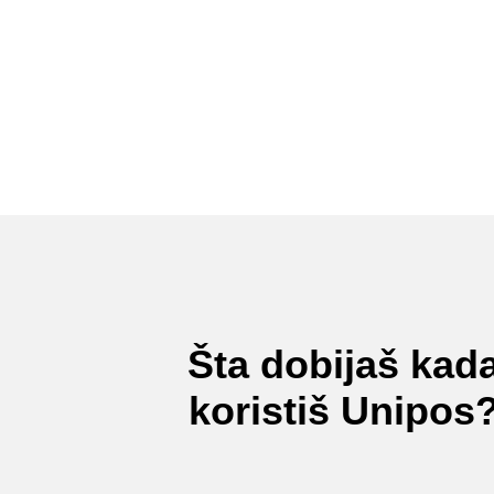
Šta dobijaš kad
koristiš Unipos