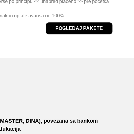
vrše po principu
<< unapred plaćeno >>
pre početka
i nakon uplate avansa od 100%
POGLEDAJ PAKETE
A, MASTER, DINA), povezana sa bankom
edukacija