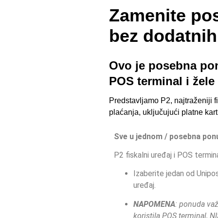
Zamenite pos
bez dodatnih
Ovo je posebna pon
POS terminal i žel
Predstavljamo P2, najtraženiji 
plaćanja, uključujući platne ka
Sve u jednom / posebna pon
P2 fiskalni uređaj i POS termin
Izaberite jedan od Unipo
uređaj.
NAPOMENA
: ponuda važ
koristila POS terminal, N