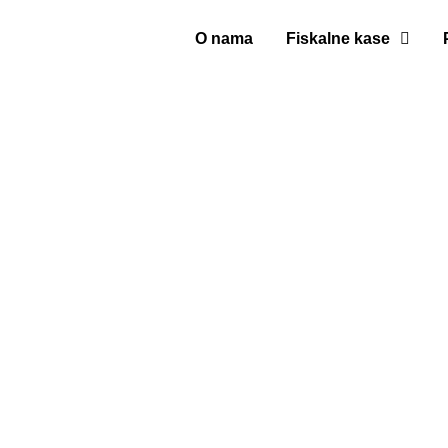
O nama
Fiskalne kase
Sve u jedn
fiskalna ka
terminal za 
karticama