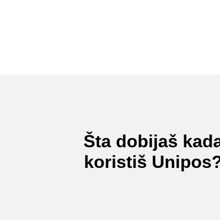
Šta dobijaš kad
koristiš Unipos