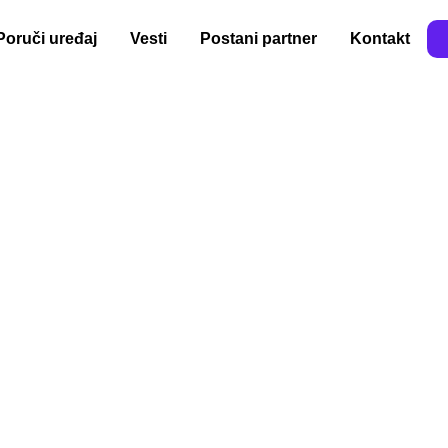
Poruči uređaj
Vesti
Postani partner
Kontakt
om –
sa i POS
plaćanje