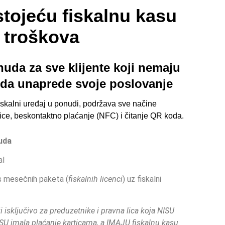
tojeću fiskalnu kasu
 troškova
uda za sve klijente koji nemaju
e da unaprede svoje poslovanje
fiskalni uređaj u ponudi, podržava sve načine
rtice, beskontaktno plaćanje (NFC) i čitanje QR koda.
uda
al
s mesečnih paketa (
fiskalnih licenci
) uz fiskalni
i isključivo za preduzetnike i pravna lica koja NISU
ISU imala plaćanje karticama, a IMAJU fiskalnu kasu.