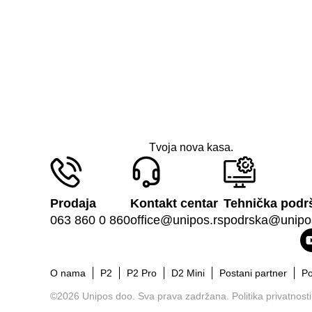
Tvoja nova kasa.
Prodaja
Kontakt centar
Tehnička podr
063 860 0 860
office@unipos.rs
podrska@unipo
O nama
P2
P2 Pro
D2 Mini
Postani partner
Po
©2026 Unipos doo. Sva prava zadržana.
Politika privatnosti