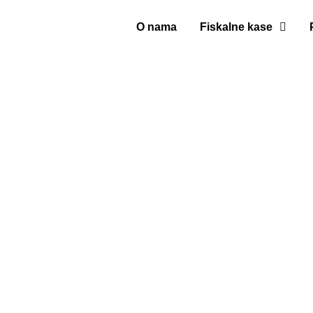
O nama
Fiskalne kase
Donos