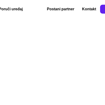
Poruči uređaj
Vesti
Postani partner
Kontakt
VESTI
imo vesti iz sveta efiskalizacije, fiskalnih kasa i POS ur