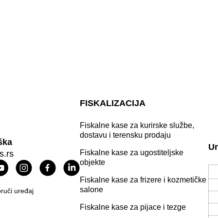
FISKALIZACIJA
Fiskalne kase za kurirske službe,
dostavu i terensku prodaju
ška
Un
Fiskalne kase za ugostiteljske
s.rs
objekte
Fiskalne kase za frizere i kozmetičke
salone
ruči uređaj
Fiskalne kase za pijace i tezge