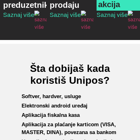
akcija
preduzetnike
prodaju
Saznaj više
Saznaj više
Saznaj više
Šta dobijaš kada
koristiš Unipos?
Softver, hardver, usluge
Elektronski android uređaj
Aplikacija fiskalna kasa
Aplikacija za plaćanje karticom (VISA,
MASTER, DINA), povezana sa bankom