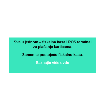
Tvoja nova kasa
Unipos vam nudi način da unapredite svoje
poslovanje. Pred vama je potpuno novi sistem koji
vam nudi android uređaj, softver, hardver i
profesionalni operativni tim u jednom.
Sve u jednom – fiskalna kasa i POS terminal
za plaćanje karticama.
Zamenite postojeću fiskalnu kasu.
Saznajte više ovde