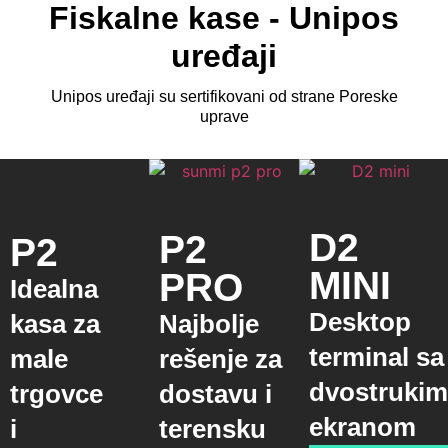
Fiskalne kase - Unipos
uređaji
Unipos uređaji su sertifikovani od strane Poreske
uprave
D2
P2
P2
MINI
PRO
Idealna
Desktop
kasa za
Najbolje
terminal sa
male
rešenje za
dvostrukim
trgovce
dostavu i
ekranom
i
terensku