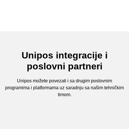
KOME JE UNIPOS NAMENJEN?
DOSTAVA
Unipos integracije i
Idealno rešenje za rad na terenu. Omogućite svojim zaposlenima
poslovni partneri
koji rade dostavu
da brzo i lako prihvate porudžbinu i obave transakciju na različitim
mestima u pokretu.
Unipos možete povezati i sa drugim poslovnim
programima i platformama uz saradnju sa našim tehničkim
timom.